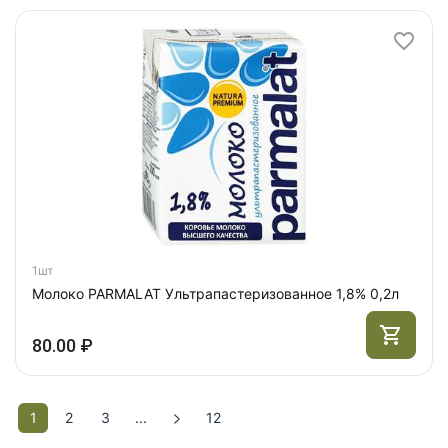
1шт
Молоко PARMALAT Ультрапастеризованное 1,8% 0,2л
80.00 ₽
1
2
3
...
12