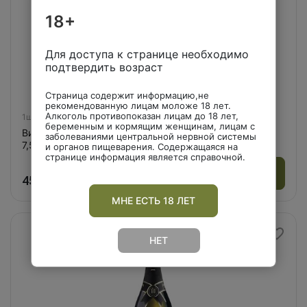
18+
Для доступа к странице необходимо
подтвердить возраст
Страница содержит информацию,не
рекомендованную лицам моложе 18 лет.
Алкоголь противопоказан лицам до 18 лет,
1шт
беременным и кормящим женщинам, лицам с
Вино игристое ГАНЧА АСТИ DOCG бел сладкое 0,2л
заболеваниями центральной нервной системы
7,5%
и органов пищеварения. Содержащаяся на
странице информация является справочной.
452.00 ₽
МНЕ ЕСТЬ 18 ЛЕТ
НЕТ