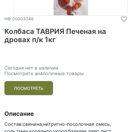
НФ-00003048
Колбаса ТАВРИЯ Печеная на
дровах п/к 1кг
Сегодня нет в наличии.
Посмотрите аналогичные товары
ПОСМОТРЕТЬ
Описание
Состав:свинина,нитритно-посолочная смесь,
соль,тмин,кориандр,укроп,базилик,лавр лист.