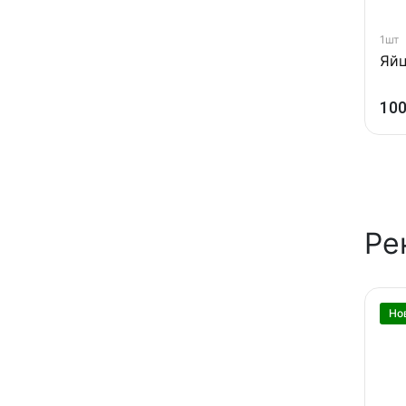
1шт
Яйц
100
Ре
Но