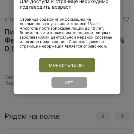
Для доступа к странице необходимо
подтвердить возраст
УТ000044562
Страница содержит информацию,не
рекомендованную лицам моложе 18 лет.
Алкоголь противопоказан лицам до 18 лет,
Пиво ШНАЙДЕР ВАЙСС
беременным и кормящим женщинам, лицам с
заболеваниями центральной нервной системы
Фествэйсс Вайссбир тап 04 6,2%
и органов пищеварения. Содержащаяся на
странице информация является справочной.
0,5л ст/б
МНЕ ЕСТЬ 18 ЛЕТ
Сегодня нет в наличии.
Посмотрите аналогичные товары
НЕТ
Рядом на полке