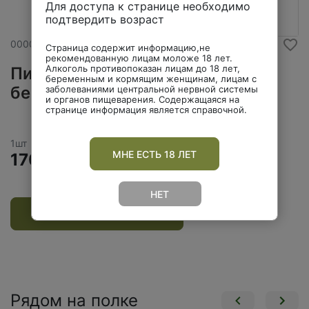
Для доступа к странице необходимо
подтвердить возраст
00000025593
Страница содержит информацию,не
рекомендованную лицам моложе 18 лет.
Алкоголь противопоказан лицам до 18 лет,
Пиво СТРАКОВИЦЕ
беременным и кормящим женщинам, лицам с
безалкогольное 0,45л ст/б
заболеваниями центральной нервной системы
и органов пищеварения. Содержащаяся на
странице информация является справочной.
1шт
МНЕ ЕСТЬ 18 ЛЕТ
170.00 ₽
НЕТ
ДОБАВИТЬ В КОРЗИНУ
Рядом на полке