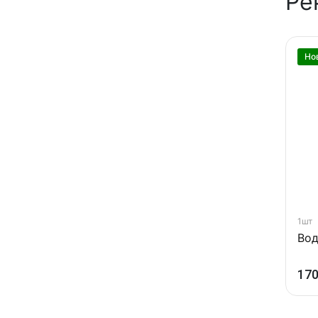
Ре
Но
1шт
Вод
170