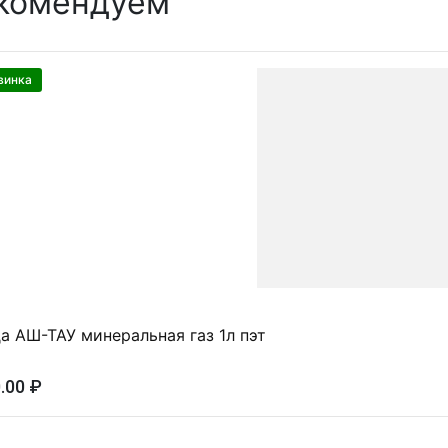
комендуем
винка
а АШ-ТАУ минеральная газ 1л пэт
.00 ₽