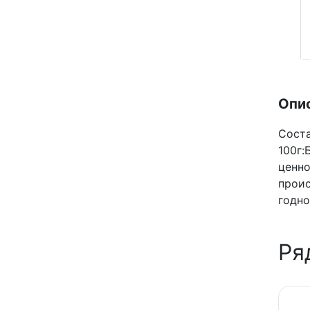
Опи
Соста
100г:
ценно
прои
годно
Ря