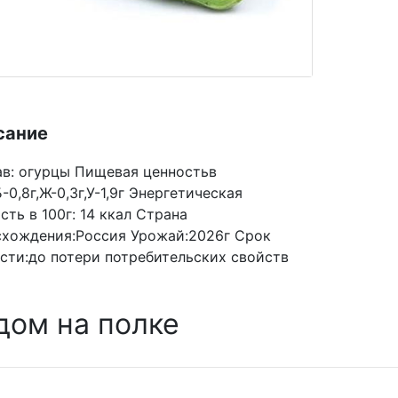
сание
в: огурцы Пищевая ценностьв
Б-0,8г,Ж-0,3г,У-1,9г Энергетическая
сть в 100г: 14 ккал Страна
схождения:Россия Урожай:2026г Срок
сти:до потери потребительских свойств
дом на полке